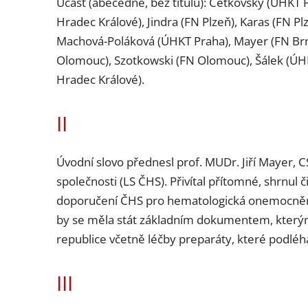
Účast (abecedně, bez titulů): Cetkovský (ÚHKT 
Hradec Králové), Jindra (FN Plzeň), Karas (FN P
Machová-Poláková (ÚHKT Praha), Mayer (FN Brn
Olomouc), Szotkowski (FN Olomouc), Šálek (ÚHK
Hradec Králové).
II
Úvodní slovo přednesl prof. MUDr. Jiří Mayer,
společnosti (LS ČHS). Přivítal přítomné, shrnu
doporučení ČHS pro hematologická onemocnění,
by se měla stát základním dokumentem, kterým
republice včetně léčby preparáty, které podléhaj
III