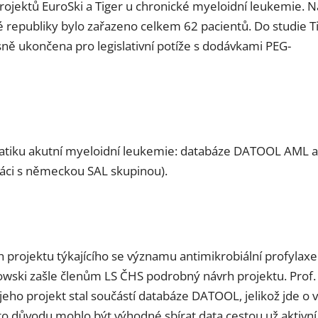
projektů EuroSki a Tiger u chronické myeloidní leukemie. 
é republiky bylo zařazeno celkem 62 pacientů. Do studie T
sně ukončena pro legislativní potíže s dodávkami PEG-
ematiku akutní myeloidní leukemie: databáze DATOOL AML a
ci s německou SAL skupinou).
 projektu týkajícího se významu antimikrobiální profylaxe
kowski zašle členům LS ČHS podrobný návrh projektu. Prof.
ho projekt stal součástí databáze DATOOL, jelikož jde o 
oto důvodu mohlo být výhodné sbírat data cestou už aktivní