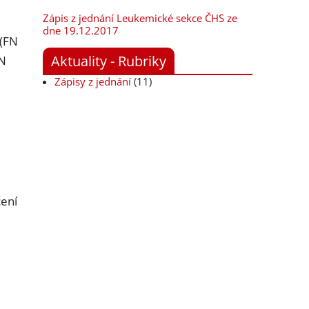
Zápis z jednání Leukemické sekce ČHS ze
dne 19.12.2017
 (FN
Aktuality - Rubriky
FN
Zápisy z jednání
(11)
čení
é