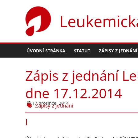
Přeskočit
na
Leukemická
obsah
ÚVODNÍ STRÁNKA
STATUT
ZÁPISY Z JEDNÁNÍ
Zápis z jednání L
dne 17.12.2014
17 prosince, 2014
Zápisy z jednání
I