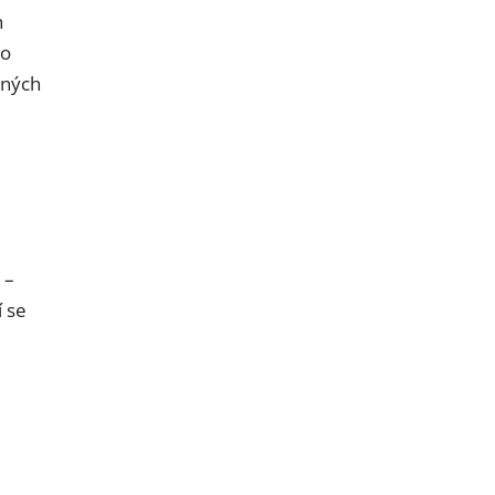
h
ko
bných
 –
í se