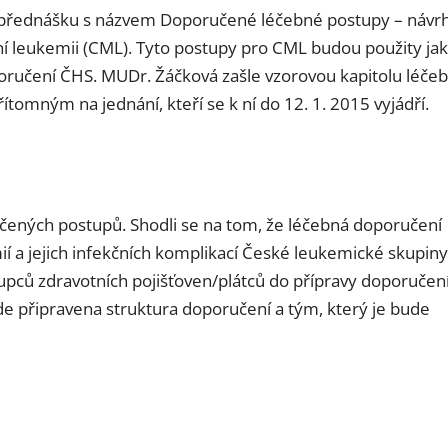
í přednášku s názvem Doporučené léčebné postupy – návr
í leukemii (CML). Tyto postupy pro CML budou použity ja
poručení ČHS. MUDr. Žáčková zašle vzorovou kapitolu léče
mným na jednání, kteří se k ní do 12. 1. 2015 vyjádří.
učených postupů. Shodli se na tom, že léčebná doporučení
 a jejich infekčních komplikací České leukemické skupiny
upců zdravotních pojišťoven/plátců do přípravy doporučen
e připravena struktura doporučení a tým, který je bude