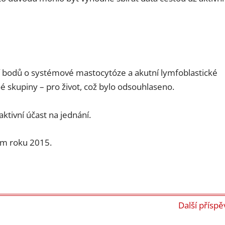
tí bodů o systémové mastocytóze a akutní lymfoblastické
skupiny – pro život, což bylo odsouhlaseno.
tivní účast na jednání.
em roku 2015.
Další přísp