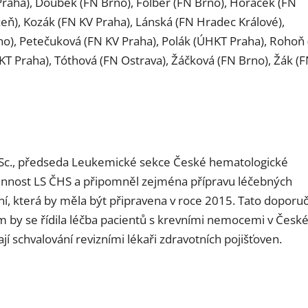
Praha), Doubek (FN Brno), Folber (FN Brno), Horáček (FN
lzeň), Kozák (FN KV Praha), Lánská (FN Hradec Králové),
o), Petečuková (FN KV Praha), Polák (ÚHKT Praha), Rohoň
T Praha), Tóthová (FN Ostrava), Žáčková (FN Brno), Žák (
 CSc., předseda Leukemické sekce České hematologické
l činnost LS ČHS a připomněl zejména přípravu léčebných
 která by měla být připravena v roce 2015. Tato doporu
 by se řídila léčba pacientů s krevními nemocemi v Česk
í schvalování revizními lékaři zdravotních pojišťoven.