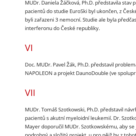
MUDr. Daniela Žáčková, Ph.D. představila stav 
pacientů do studie EuroSki byl ukončen, z Česk
byli zařazeni 3 nemocní. Studie ale byla předča
interferonu do České republiky.
VI
Doc. MUDr. Pavel Žák, Ph.D. představil probl
NAPOLEON a projekt DaunoDouble (ve spoluprá
VII
MUDr. Tomáš Szotkowski, Ph.D. představil návrh
pacientů s akutní myeloidní leukemií. Dr. Szot
Mayer doporučil MUDr. Szotkowskému, aby se je
podrobný a složitý projekt, u pro nějž by z toh