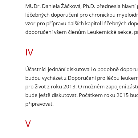
MUDr. Daniela Žáčková, Ph.D. přednesla hlavn
léčebných doporučení pro chronickou myeloidn
vzor pro přípravu dalších kapitol léčebných do
doporučení všem členům Leukemické sekce, příto
IV
Účastníci jednání diskutovali o podobně dopor
budou vycházet z Doporučení pro léčbu leukemií
pro život z roku 2013. O možném zapojení zást
bude ještě diskutovat. Počátkem roku 2015 bud
připravovat.
V