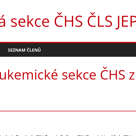
 sekce ČHS ČLS JE
SEZNAM ČLENŮ
eukemické sekce ČHS 